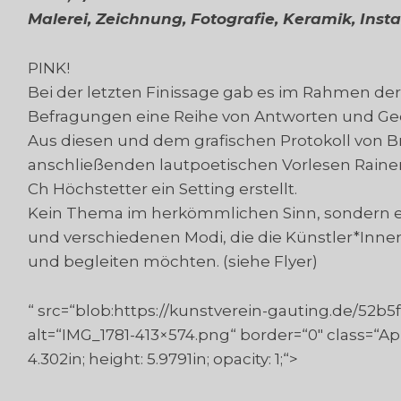
Malerei, Zeichnung, Fotografie, Keramik, Insta
PINK!
Bei der letzten Finissage gab es im Rahmen de
Befragungen eine Reihe von Antworten und G
Aus diesen und dem grafischen Protokoll von B
anschließenden lautpoetischen Vorlesen Rainer 
Ch Höchstetter ein Setting erstellt.
Kein Thema im herkömmlichen Sinn, sondern ein
und verschiedenen Modi, die die Künstler*Innen 
und begleiten möchten. (siehe Flyer)
“ src=“blob:https://kunstverein-gauting.de/52
alt=“IMG_1781-413×574.png“ border=“0″ class=“A
4.302in; height: 5.9791in; opacity: 1;“>