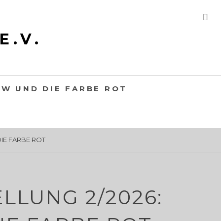
S
E
E.V.
A
R
C
H
/W UND DIE FARBE ROT
DIE FARBE ROT
LLUNG 2/2026: