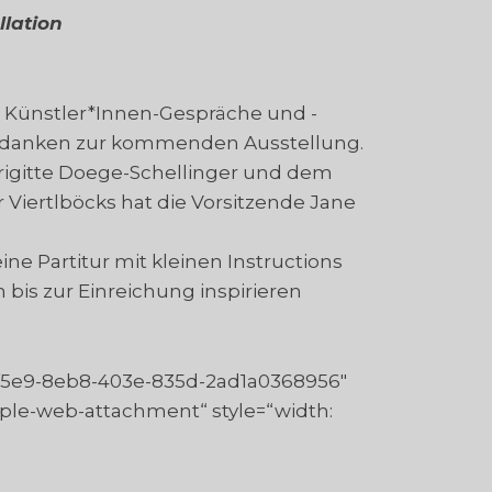
llation
r Künstler*Innen-Gespräche und -
edanken zur kommenden Ausstellung.
rigitte Doege-Schellinger und dem
Viertlböcks hat die Vorsitzende Jane
e Partitur mit kleinen Instructions
bis zur Einreichung inspirieren
b5f5e9-8eb8-403e-835d-2ad1a0368956″
pple-web-attachment“ style=“width: