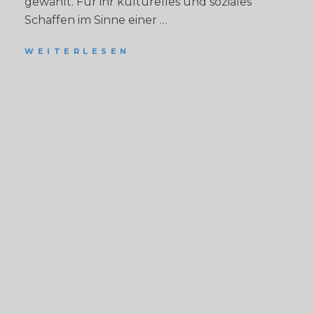
gewählt. Für ihr kulturelles und soziales
Schaffen im Sinne einer …
WEITERLESEN
D
E
R
V
O
R
S
T
A
N
D