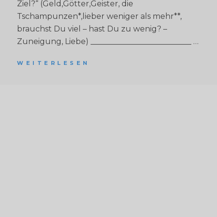
Ziel?“ (Geld,Götter,Geister, die
Tschampunzen*,lieber weniger als mehr**,
brauchst Du viel – hast Du zu wenig? –
Zuneigung, Liebe) __________________________ …
WEITERLESEN
D
I
E
V
E
R
A
N
S
T
A
L
T
U
N
G