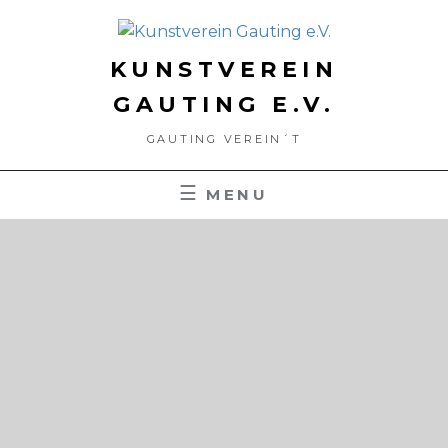
S
k
i
KUNSTVEREIN
p
GAUTING E.V.
t
GAUTING VEREIN´T
o
c
MENU
o
n
t
e
n
t